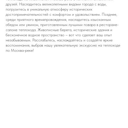
друзей. Насладитесь великолепными видами города с воды,
погрузитесь в уникальную атмосферу исторических
достопримечательностей с комфортом и удовольствием. Позднее,
среди приятного времяпровождения, насладитесь изысканным
обедом или ужином, приготовленным лучшими повара в ресторане-
салоне теплохода. Живописные берега, исторические здания и
бесконечное водное пространство – вот что сделает ваш опыт
незабываемым. Расслабьтесь, наслаждайтесь и создайте яркие
воспоминания, выбрав нашу увлекательную экскурсию на теплоходе
по Москва-реке!