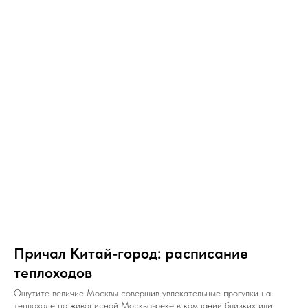
Причал Китай-город: расписание
теплоходов
Ощутите величие Москвы совершив увлекательные прогулки на
теплоходе по живописной Москва-реке в компании близких или