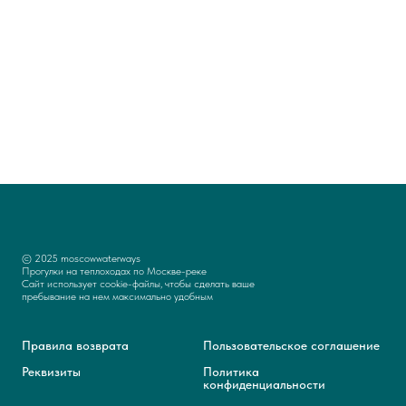
© 2025 moscowwaterways
Прогулки на теплоходах по Москве-реке
Сайт использует cookie-файлы, чтобы сделать ваше
пребывание на нем максимально удобным
Правила возврата
Пользовательское
соглашение
Реквизиты
Политика
конфиденциальности