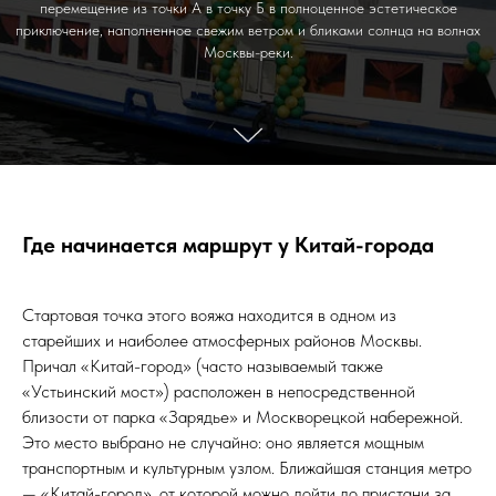
перемещение из точки А в точку Б в полноценное эстетическое
приключение, наполненное свежим ветром и бликами солнца на волнах
Москвы-реки.
Где начинается маршрут у Китай-города
Стартовая точка этого вояжа находится в одном из
старейших и наиболее атмосферных районов Москвы.
Причал «Китай-город» (часто называемый также
«Устьинский мост») расположен в непосредственной
близости от парка «Зарядье» и Москворецкой набережной.
Это место выбрано не случайно: оно является мощным
транспортным и культурным узлом. Ближайшая станция метро
— «Китай-город», от которой можно дойти до пристани за