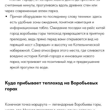
считанные минуты, прогуливаясь вдоль древних стен или
через современные аллеи парка.
Причал оборудован по последнему слову техники: здесь
есть удобные зоны ожидания, понятная навигация и
информационные табло. Ожидание посадки на рейс китай
город воробьевы горы теплоход превращается в приятную
прелюдию, ведь прямо перед вами открывается вид на
парящий мост «Зарядья» и высотку на Котельнической
набережной. Сама атмосфера этого места, где сливаются
воедино история Китай-города и инновации нового
парка, настраивает на позитивный лад и предвкушение
яркой прогулки по воде.
Куда прибывает теплоход на Воробьевых
горах
Конечная точка маршрута — легендарные Воробьевы горы,
место, где Москва предстает в своем самом зеленом и