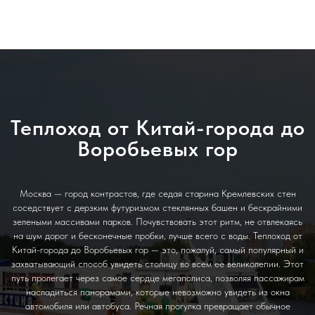
MoscowWaterWays
Теплоход от Китай-города до
Воробьевых гор
Москва — город контрастов, где седая старина Кремлевских стен
соседствует с дерзким футуризмом стеклянных башен и бескрайними
зелеными массивами парков. Почувствовать этот ритм, не отвлекаясь
на шум дорог и бесконечные пробки, лучше всего с воды. Теплоход от
Китай-города до Воробьевых гор — это, пожалуй, самый популярный и
захватывающий способ увидеть столицу во всем ее великолепии. Этот
путь пролегает через самое сердце мегаполиса, позволяя пассажирам
насладиться панорамами, которые невозможно увидеть из окна
автомобиля или автобуса. Речная прогулка превращает обычное