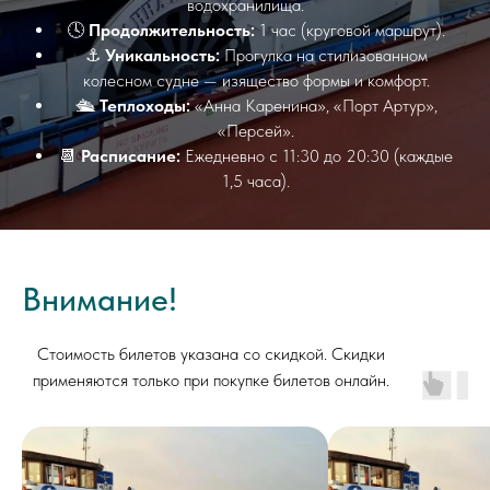
водохранилища.
🕓
Продолжительность:
1 час (круговой маршрут).
⚓
Уникальность:
Прогулка на стилизованном
колесном судне — изящество формы и комфорт.
🛳️
Теплоходы:
«Анна Каренина», «Порт Артур»,
«Персей».
📆
Расписание:
Ежедневно с 11:30 до 20:30 (каждые
1,5 часа).
Внимание!
Стоимость билетов указана со скидкой. Скидки
применяются только при покупке билетов онлайн.