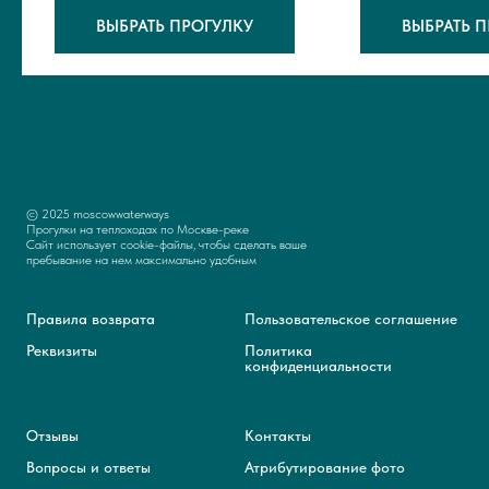
ВЫБРАТЬ ПРОГУЛКУ
ВЫБРАТЬ 
© 2025 moscowwaterways
Прогулки на теплоходах по Москве-реке
Сайт использует cookie-файлы, чтобы сделать ваше
пребывание на нем максимально удобным
Правила возврата
Пользовательское
соглашение
Реквизиты
Политика
конфиденциальности
Отзывы
Контакты
Вопросы и ответы
Атрибутирование фото