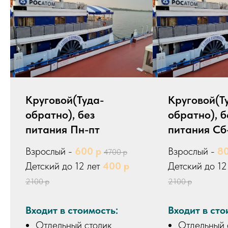
Круговой(Туда-
Круговой(Т
обратно), без
обратно), б
питания Пн-пт
питания Сб
Взрослый -
600 р
Взрослый -
80
4700 р
Детский до 12 лет
400 р
Детский до 12
2100 р
2100 р
Входит в стоимость:
Входит в сто
Отдельный столик
Отдельный 