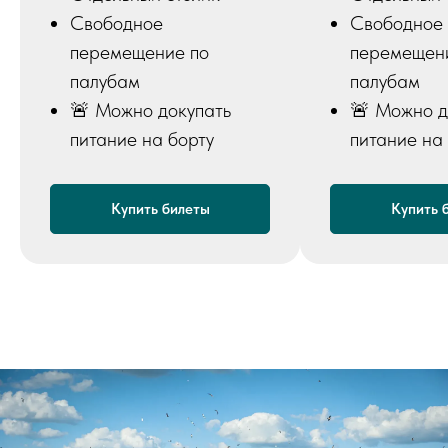
Свободное
Свободное
перемещение по
перемещен
палубам
палубам
🚨 Можно докупать
🚨 Можно д
питание на борту
питание на
Купить билеты
Купить 